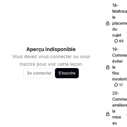
18-
Maîtrise
le
placem
du
sujet
65
Aperçu indisponible
19-
Comme
Vous devez vous connecter ou vous
éviter
inscrire pour voir cette leçon.
le
Se connecter
S'inscrire
flou
involont
17
20-
Comme
amélior
la
mise
au