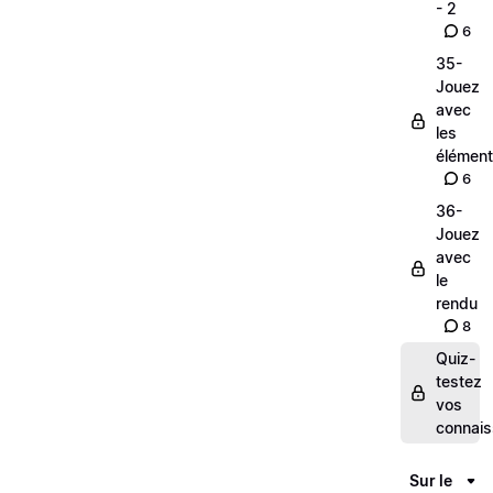
- 2
6
35-
Jouez
avec
les
élémen
6
36-
Jouez
avec
le
rendu
8
Quiz-
testez
vos
connai
Sur le