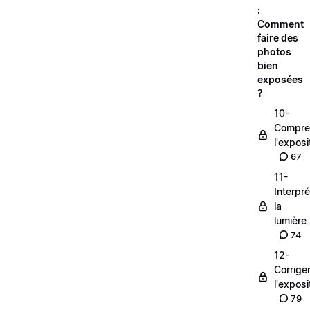
:
Comment
faire des
photos
bien
exposées
?
10-
Compre
l'exposi
67
11-
Interpré
la
lumière
74
12-
Corrige
l'exposi
79