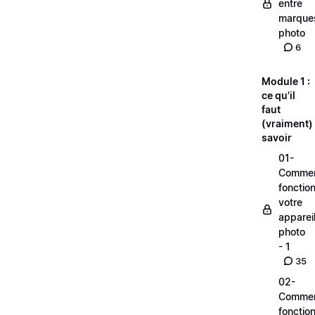
entre
marque
photo
6
Module 1 :
ce qu'il
faut
(vraiment)
savoir
01-
Comme
fonctio
votre
apparei
photo
- 1
35
02-
Comme
fonctio