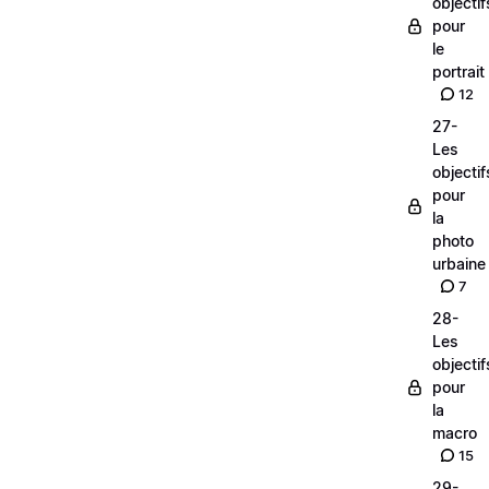
objectif
pour
le
portrait
12
27-
Les
objectif
pour
la
photo
urbaine
7
28-
Les
objectif
pour
la
macro
15
29-