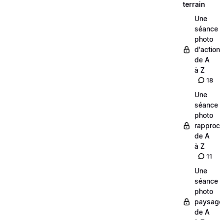
terrain
Une
séance
photo
d'action
de A
à Z
18
Une
séance
photo
rappro
de A
à Z
11
Une
séance
photo
paysag
de A