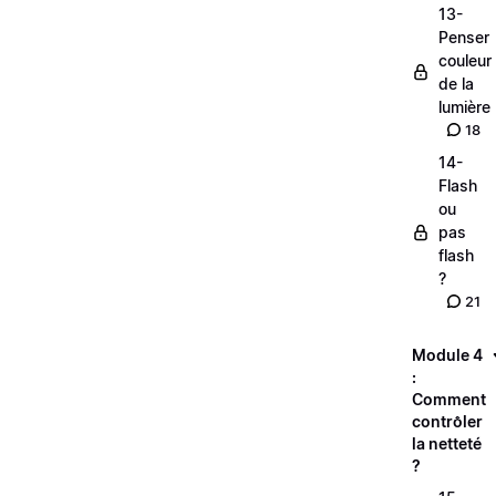
13-
Penser
couleur
de la
lumière
18
14-
Flash
ou
pas
flash
?
21
Module 4
:
Comment
contrôler
la netteté
?