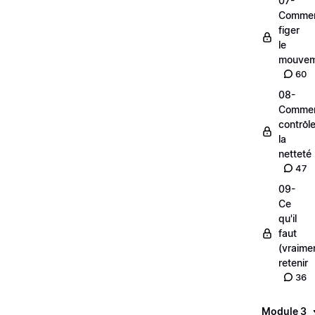
07-
Comme
figer
le
mouvem
60
08-
Comme
contrôle
la
netteté
47
09-
Ce
qu'il
faut
(vraime
retenir
36
Module 3