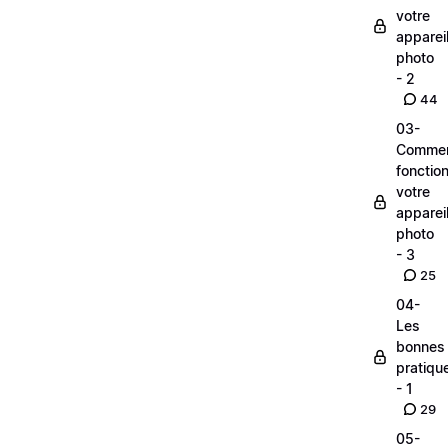
votre
apparei
photo
- 2
44
03-
Comme
fonctio
votre
apparei
photo
- 3
25
04-
Les
bonnes
pratiqu
- 1
29
05-