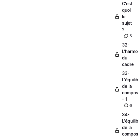
C'est
quoi
le
sujet
?
5
32-
L'harmo
du
cadre
33-
L'équili
de la
composi
- 1
6
34-
L'équili
de la
composi