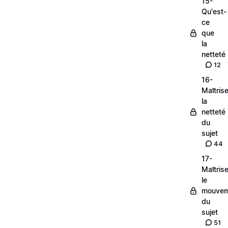
15-
Qu'est-
ce
que
la
netteté
12
16-
Maîtrise
la
netteté
du
sujet
44
17-
Maîtrise
le
mouvem
du
sujet
51