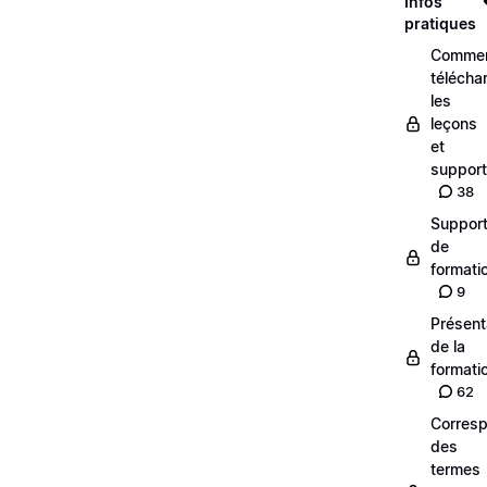
Infos
pratiques
Comme
télécha
les
leçons
et
suppor
38
Suppor
de
formati
9
Présent
de la
formati
62
Corres
des
termes