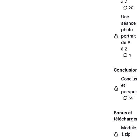
à Z
20
Une
séance
photo
portrait
de A
à Z
4
Conclusio
Conclus
et
perspec
59
Bonus et
télécharg
Module
1.zip