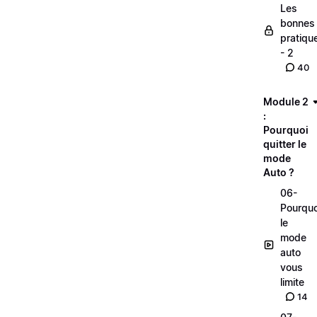
Les
bonnes
pratiqu
- 2
40
Module 2
:
Pourquoi
quitter le
mode
Auto ?
06-
Pourquo
le
mode
auto
vous
limite
14