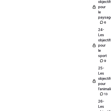
objectif
pour
le
paysag
6
24-
Les
objectif
pour
le
sport
9
25-
Les
objectif
pour
l'animal
13
26-
Les