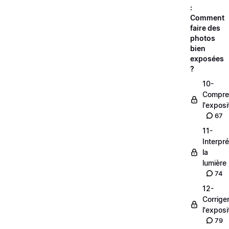
:
Comment
faire des
photos
bien
exposées
?
10-
Compre
l'exposi
67
11-
Interpré
la
lumière
74
12-
Corrige
l'exposi
79