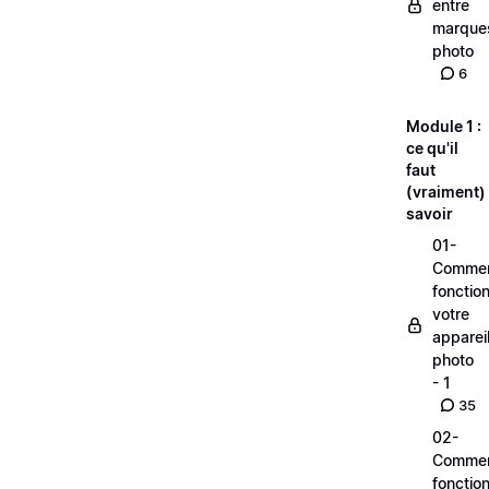
entre
marque
photo
6
Module 1 :
ce qu'il
faut
(vraiment)
savoir
01-
Comme
fonctio
votre
apparei
photo
- 1
35
02-
Comme
fonctio