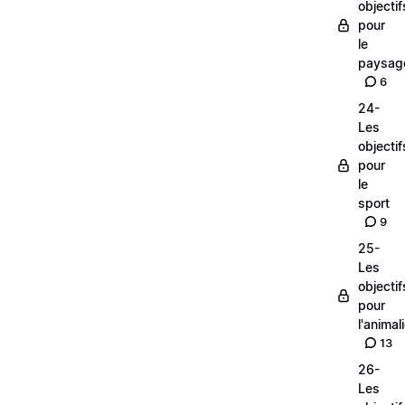
objectif
pour
le
paysag
6
24-
Les
objectif
pour
le
sport
9
25-
Les
objectif
pour
l'animal
13
26-
Les