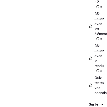
- 2
6
35-
Jouez
avec
les
élémen
6
36-
Jouez
avec
le
rendu
8
Quiz-
testez
vos
connai
Sur le