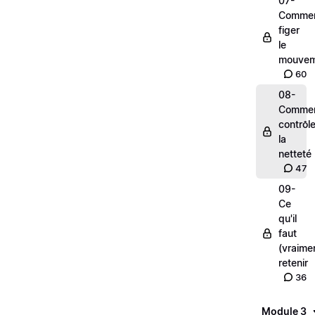
07-
Comme
figer
le
mouvem
60
08-
Comme
contrôle
la
netteté
47
09-
Ce
qu'il
faut
(vraime
retenir
36
Module 3