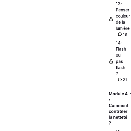
13-
Penser
couleur
de la
lumière
18
14-
Flash
ou
pas
flash
?
21
Module 4
:
Comment
contrôler
la netteté
?