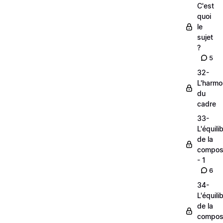
C'est
quoi
le
sujet
?
5
32-
L'harmo
du
cadre
33-
L'équili
de la
composi
- 1
6
34-
L'équili
de la
composi