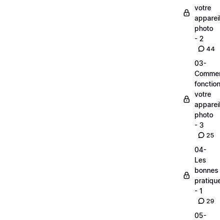
votre
apparei
photo
- 2
44
03-
Comme
fonctio
votre
apparei
photo
- 3
25
04-
Les
bonnes
pratiqu
- 1
29
05-