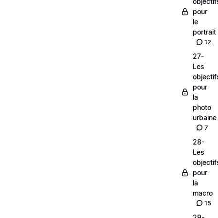
objectif
pour
le
portrait
12
27-
Les
objectif
pour
la
photo
urbaine
7
28-
Les
objectif
pour
la
macro
15
29-