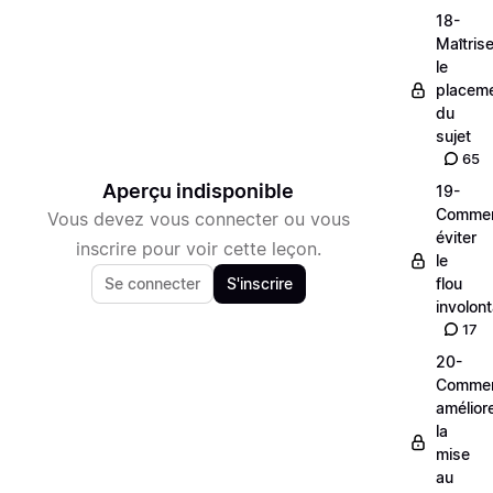
18-
Maîtrise
le
placem
du
sujet
65
Aperçu indisponible
19-
Comme
Vous devez vous connecter ou vous
éviter
inscrire pour voir cette leçon.
le
Se connecter
S'inscrire
flou
involont
17
20-
Comme
amélior
la
mise
au