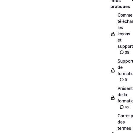
Infos
pratiques
Comme
télécha
les
leçons
et
suppor
38
Suppor
de
formati
9
Présent
de la
formati
62
Corres
des
termes