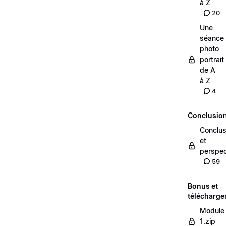
à Z
20
Une
séance
photo
portrait
de A
à Z
4
Conclusio
Conclus
et
perspec
59
Bonus et
télécharg
Module
1.zip