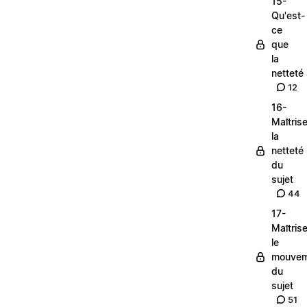
15-
Qu'est-
ce
que
la
netteté
12
16-
Maîtrise
la
netteté
du
sujet
44
17-
Maîtrise
le
mouvem
du
sujet
51