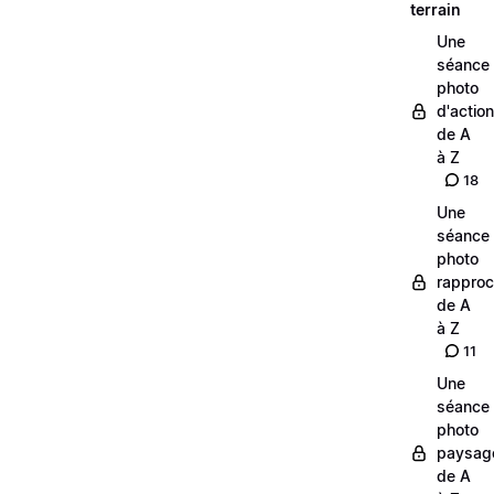
terrain
Une
séance
photo
d'action
de A
à Z
18
Une
séance
photo
rappro
de A
à Z
11
Une
séance
photo
paysag
de A