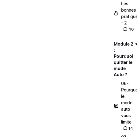
Les
bonnes
pratiqu
- 2
40
Module 2
:
Pourquoi
quitter le
mode
Auto ?
06-
Pourquo
le
mode
auto
vous
limite
14