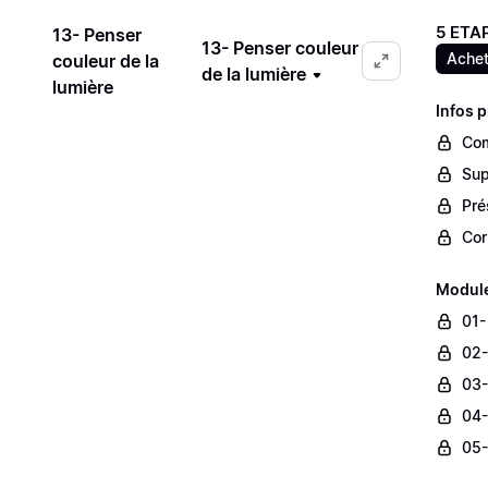
5 ETAP
13- Penser
13- Penser couleur
Achet
couleur de la
de la lumière
lumière
Infos 
Com
Sup
Pré
Cor
Module 
01-
02-
03-
04-
05-