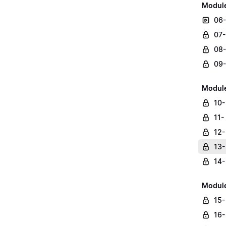
Module
06-
07-
08-
09-
Module
10-
11-
12-
13-
14-
Module
15-
16-