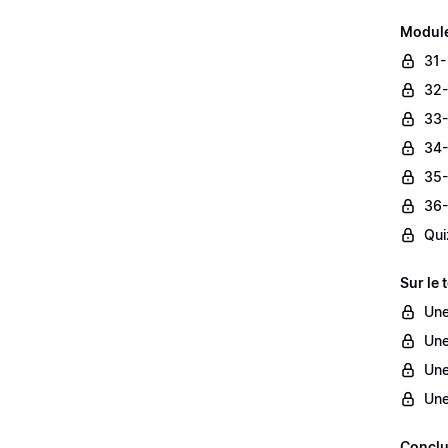
Module
31-
32-
33-
34-
35-
36-
Qui
Sur le 
Une
Une
Une
Une
Conclu