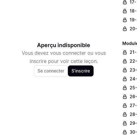
17-
18-
19-
20-
Module 
Aperçu indisponible
21-
Vous devez vous connecter ou vous
inscrire pour voir cette leçon.
22-
23-
Se connecter
S'inscrire
24-
25-
26-
27-
28-
29-
30-